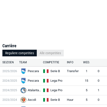
Carrière
Reguliere competities
Alle competities
SEIZOEN
TEAM
COMPETITIE
INFO
WED.
2025/2026
Pescara
Serie B
Transfer
1
0
2024/2025
Pescara
Lega Pro
15
0
2024/2025
Atalanta II
Lega Pro
5
1
2023/2024
Ascoli
Serie B
Huur
5
0