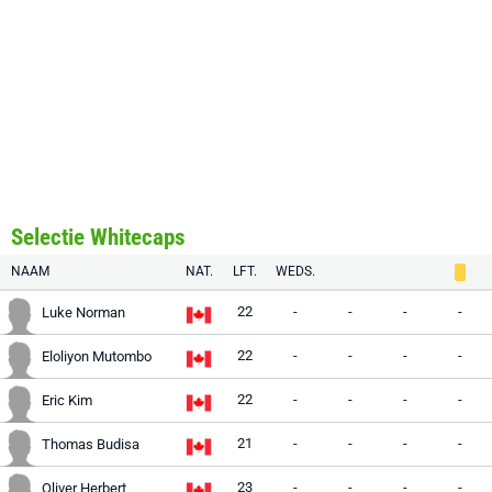
Selectie Whitecaps
NAAM
NAT.
LFT.
WEDS.
22
-
-
-
-
Luke Norman
22
-
-
-
-
Eloliyon Mutombo
22
-
-
-
-
Eric Kim
21
-
-
-
-
Thomas Budisa
23
-
-
-
-
Oliver Herbert