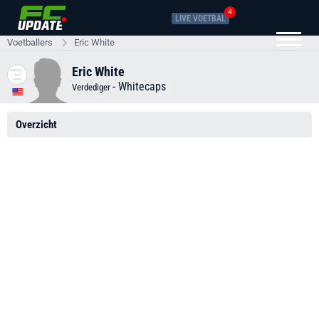
4
LIVE VOETBAL
Voetballers
Eric White
Eric White
-
Whitecaps
Verdediger
Overzicht