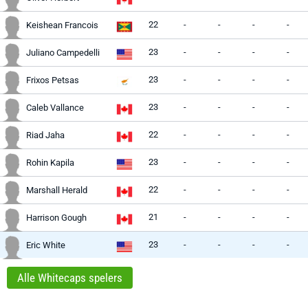
22
-
-
-
-
Keishean Francois
23
-
-
-
-
Juliano Campedelli
23
-
-
-
-
Frixos Petsas
23
-
-
-
-
Caleb Vallance
22
-
-
-
-
Riad Jaha
23
-
-
-
-
Rohin Kapila
22
-
-
-
-
Marshall Herald
21
-
-
-
-
Harrison Gough
23
-
-
-
-
Eric White
Alle Whitecaps spelers