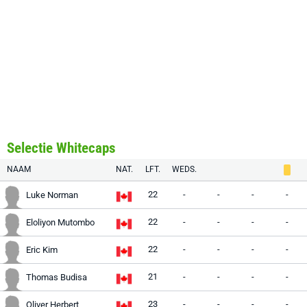
Selectie Whitecaps
NAAM
NAT.
LFT.
WEDS.
22
-
-
-
-
Luke Norman
22
-
-
-
-
Eloliyon Mutombo
22
-
-
-
-
Eric Kim
21
-
-
-
-
Thomas Budisa
23
-
-
-
-
Oliver Herbert