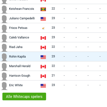
22
-
-
-
-
Keishean Francois
23
-
-
-
-
Juliano Campedelli
23
-
-
-
-
Frixos Petsas
23
-
-
-
-
Caleb Vallance
22
-
-
-
-
Riad Jaha
23
-
-
-
-
Rohin Kapila
22
-
-
-
-
Marshall Herald
21
-
-
-
-
Harrison Gough
23
-
-
-
-
Eric White
Alle Whitecaps spelers