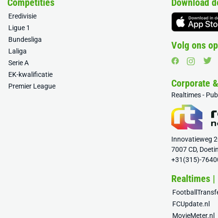
Competities
Download d
Eredivisie
Ligue 1
Bundesliga
Volg ons op
Laliga
Serie A
EK-kwalificatie
Corporate 
Premier League
Realtimes - Pu
Innovatieweg 
7007 CD, Doeti
+31(315)-7640
Realtimes |
FootballTrans
FCUpdate.nl
MovieMeter.nl