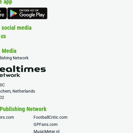
e app
 social media
& Media
blishing Network
20C
nchem, Netherlands
02
 Publishing Network
fers.com
FootballCritic.com
GPFans.com
MusicMeter.nl