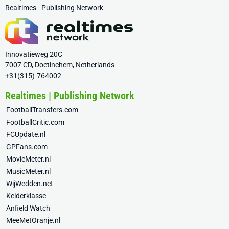
Realtimes - Publishing Network
Innovatieweg 20C
7007 CD, Doetinchem, Netherlands
+31(315)-764002
Realtimes | Publishing Network
FootballTransfers.com
FootballCritic.com
FCUpdate.nl
GPFans.com
MovieMeter.nl
MusicMeter.nl
WijWedden.net
Kelderklasse
Anfield Watch
MeeMetOranje.nl