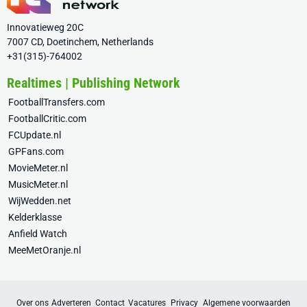
Innovatieweg 20C
7007 CD, Doetinchem, Netherlands
+31(315)-764002
Realtimes | Publishing Network
FootballTransfers.com
FootballCritic.com
FCUpdate.nl
GPFans.com
MovieMeter.nl
MusicMeter.nl
WijWedden.net
Kelderklasse
Anfield Watch
MeeMetOranje.nl
Over ons
Adverteren
Contact
Vacatures
Privacy
Algemene voorwaarden