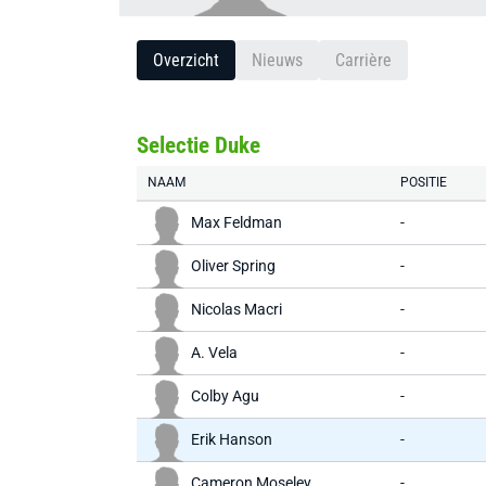
Overzicht
Nieuws
Carrière
Selectie Duke
NAAM
POSITIE
Max Feldman
-
Oliver Spring
-
Nicolas Macri
-
A. Vela
-
Colby Agu
-
Erik Hanson
-
Cameron Moseley
-