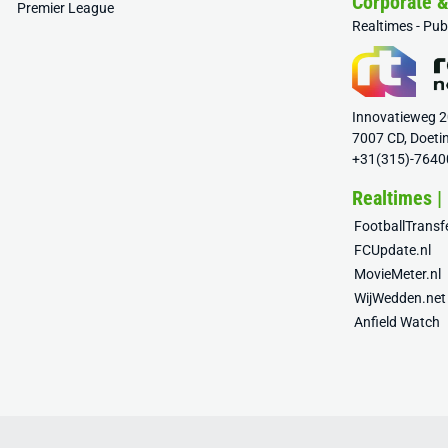
Corporate 
Premier League
Realtimes - Pu
Innovatieweg 
7007 CD, Doeti
+31(315)-7640
Realtimes |
FootballTrans
FCUpdate.nl
MovieMeter.nl
WijWedden.net
Anfield Watch