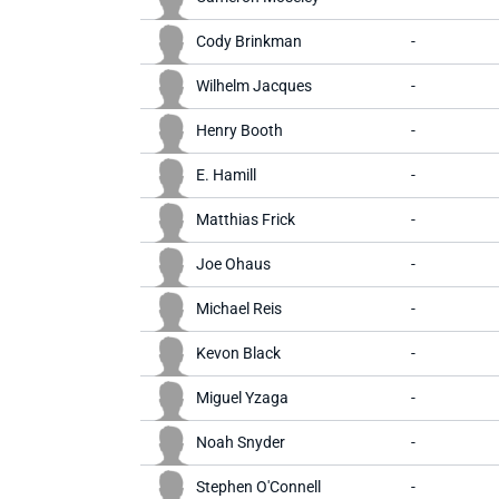
Cody Brinkman
-
Wilhelm Jacques
-
Henry Booth
-
E. Hamill
-
Matthias Frick
-
Joe Ohaus
-
Michael Reis
-
Kevon Black
-
Miguel Yzaga
-
Noah Snyder
-
Stephen O'Connell
-