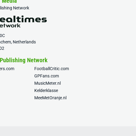
& Media
blishing Network
20C
nchem, Netherlands
02
 Publishing Network
fers.com
FootballCritic.com
GPFans.com
MusicMeter.nl
Kelderklasse
MeeMetOranje.nl