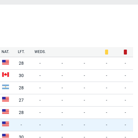
NAT.
LFT.
WEDS.
28
-
-
-
-
-
30
-
-
-
-
-
28
-
-
-
-
-
27
-
-
-
-
-
28
-
-
-
-
-
-
-
-
-
-
-
30
-
-
-
-
-