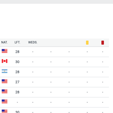
NAT.
LFT.
WEDS.
28
-
-
-
-
-
30
-
-
-
-
-
28
-
-
-
-
-
27
-
-
-
-
-
28
-
-
-
-
-
-
-
-
-
-
-
30
-
-
-
-
-