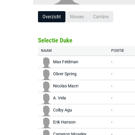
Overzicht
Nieuws
Carrière
Selectie Duke
NAAM
POSITIE
Max Feldman
-
Oliver Spring
-
Nicolas Macri
-
A. Vela
-
Colby Agu
-
Erik Hanson
-
Cameron Moseley
-