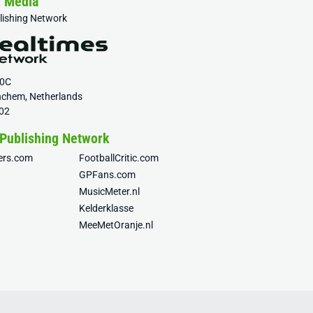
& Media
blishing Network
20C
nchem, Netherlands
02
 Publishing Network
fers.com
FootballCritic.com
GPFans.com
MusicMeter.nl
Kelderklasse
MeeMetOranje.nl