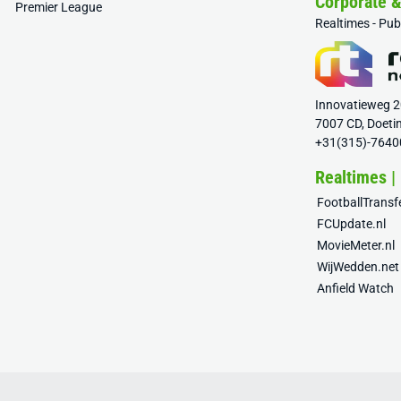
Corporate 
Premier League
Realtimes - Pu
Innovatieweg 
7007 CD, Doeti
+31(315)-7640
Realtimes |
FootballTrans
FCUpdate.nl
MovieMeter.nl
WijWedden.net
Anfield Watch