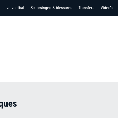
Live voetbal
Schorsingen & blessures
Transfers
Video's
ques