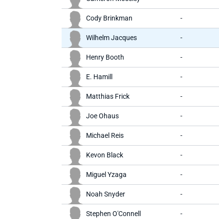
Cody Brinkman
-
Wilhelm Jacques
-
Henry Booth
-
E. Hamill
-
Matthias Frick
-
Joe Ohaus
-
Michael Reis
-
Kevon Black
-
Miguel Yzaga
-
Noah Snyder
-
Stephen O'Connell
-