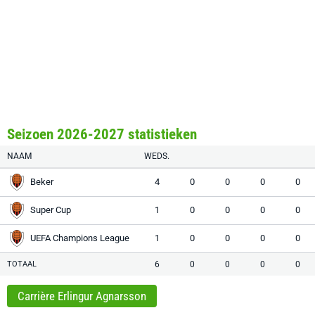
Seizoen 2026-2027 statistieken
NAAM
WEDS.
Beker
4
0
0
0
0
Super Cup
1
0
0
0
0
UEFA Champions League
1
0
0
0
0
TOTAAL
6
0
0
0
0
Carrière Erlingur Agnarsson