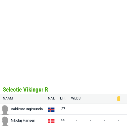
Selectie Víkingur R
NAAM
NAT.
LFT.
WEDS.
27
-
-
-
-
Valdimar Ingimundarson
33
-
-
-
-
Nikolaj Hansen