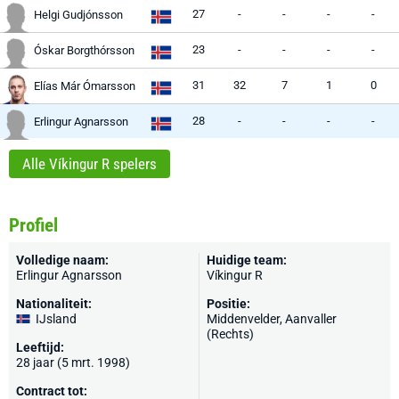
27
-
-
-
-
Helgi Gudjónsson
23
-
-
-
-
Óskar Borgthórsson
31
32
7
1
0
Elías Már Ómarsson
28
-
-
-
-
Erlingur Agnarsson
Alle Víkingur R spelers
Profiel
Volledige naam:
Huidige team:
Erlingur Agnarsson
Víkingur R
Nationaliteit:
Positie:
IJsland
Middenvelder, Aanvaller
(Rechts)
Leeftijd:
28 jaar (5 mrt. 1998)
Contract tot: