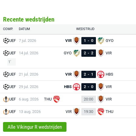
Recente wedstrijden
COMP.
DATUM
WEDSTRIJD
UEF
7 jul. 2026
VIR
1
-
0
GYO
UEF
14 jul. 2026
GYO
2
-
2
VIR
1'
UEF
21 jul. 2026
VIR
2
-
1
HBS
UEF
29 jul. 2026
HBS
2
-
0
VIR
UEF
6 aug. 2026
THU
20:00
VIR
UEF
13 aug. 2026
VIR
19:30
THU
Alle Víkingur R wedstrijden