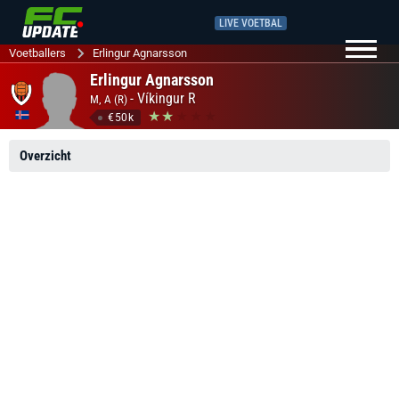
LIVE VOETBAL
Voetballers
Erlingur Agnarsson
Erlingur Agnarsson
-
Víkingur R
M, A (R)
€50k
Overzicht