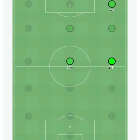
AR
MC
MR