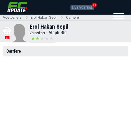
11
LIVE VOETBAL
Voetballers
Erol Hakan Sepil
Carrière
Erol Hakan Sepil
-
Alaplı Bld
Verdediger
Carrière