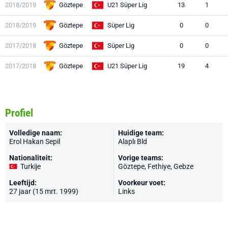
2018/2019
Göztepe
U21 Süper Lig
13
1
2018/2019
Göztepe
Süper Lig
0
0
2017/2018
Göztepe
Süper Lig
0
0
2017/2018
Göztepe
U21 Süper Lig
19
4
Profiel
Volledige naam:
Huidige team:
Erol Hakan Sepil
Alaplı Bld
Nationaliteit:
Vorige teams:
Turkije
Göztepe
, Fethiye, Gebze
Leeftijd:
Voorkeur voet:
27 jaar (15 mrt. 1999)
Links