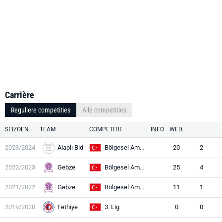
Carrière
Reguliere competities
Alle competities
SEIZOEN
TEAM
COMPETITIE
INFO
WED.
2023/2024
Alaplı Bld
Bölgesel Amatör Lig
20
2
2022/2023
Gebze
Bölgesel Amatör Lig
25
4
2021/2022
Gebze
Bölgesel Amatör Lig
11
1
2019/2020
Fethiye
3. Lig
0
0