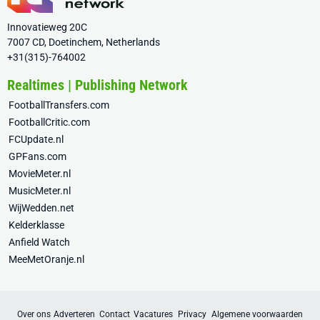
Innovatieweg 20C
7007 CD, Doetinchem, Netherlands
+31(315)-764002
Realtimes | Publishing Network
FootballTransfers.com
FootballCritic.com
FCUpdate.nl
GPFans.com
MovieMeter.nl
MusicMeter.nl
WijWedden.net
Kelderklasse
Anfield Watch
MeeMetOranje.nl
Over ons
Adverteren
Contact
Vacatures
Privacy
Algemene voorwaarden