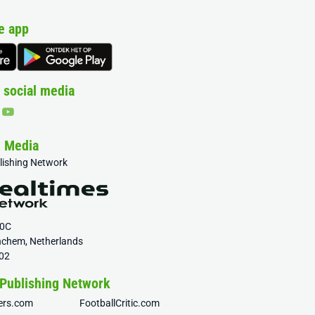
e app
 social media
& Media
blishing Network
20C
nchem, Netherlands
02
 Publishing Network
fers.com
FootballCritic.com