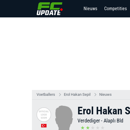
Nieuws
Competities
Voetballers
Erol Hakan Sepil
Nieuws
Erol Hakan S
Verdediger
-
Alaplı Bld