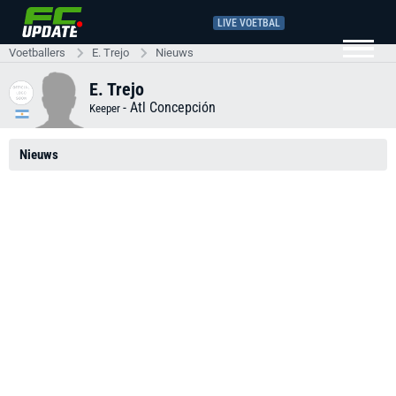
LIVE VOETBAL
Voetballers
E. Trejo
Nieuws
E. Trejo
-
Atl Concepción
Keeper
Nieuws