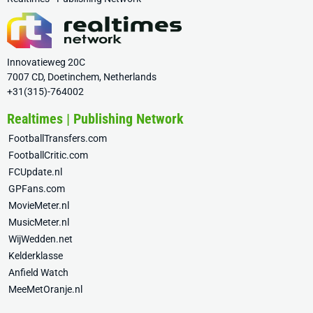
Innovatieweg 20C
7007 CD, Doetinchem, Netherlands
+31(315)-764002
Realtimes | Publishing Network
FootballTransfers.com
FootballCritic.com
FCUpdate.nl
GPFans.com
MovieMeter.nl
MusicMeter.nl
WijWedden.net
Kelderklasse
Anfield Watch
MeeMetOranje.nl