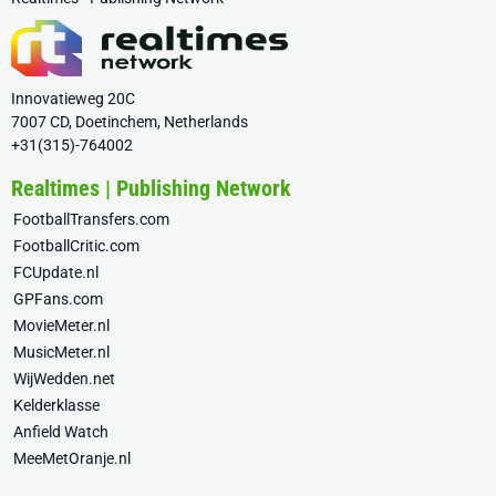
Innovatieweg 20C
7007 CD, Doetinchem, Netherlands
+31(315)-764002
Realtimes | Publishing Network
FootballTransfers.com
FootballCritic.com
FCUpdate.nl
GPFans.com
MovieMeter.nl
MusicMeter.nl
WijWedden.net
Kelderklasse
Anfield Watch
MeeMetOranje.nl