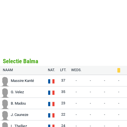
Selectie Balma
NAAM
NAT.
LFT.
WEDS.
37
-
-
-
-
Massire Kanté
35
-
-
-
-
G. Velez
23
-
-
-
-
B. Madou
22
-
-
-
-
J. Cauneze
24
-
-
-
-
L. Thelliez