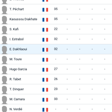
35
-
-
-
-
T. Péchart
35
-
-
-
-
Kaoussou Diakhate
22
-
-
-
-
S. Kafi
32
-
-
-
-
I. Estrabol
32
-
-
-
-
E. Dakhlaoui
-
-
-
-
-
M. Toure
27
-
-
-
-
Hugo Garcia
26
-
-
-
-
R. Tabet
23
-
-
-
-
T. Dinquer
33
-
-
-
-
M. Camara
-
-
-
-
-
N. Verdié