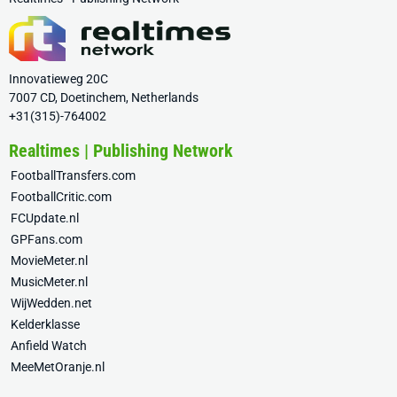
Innovatieweg 20C
7007 CD, Doetinchem, Netherlands
+31(315)-764002
Realtimes | Publishing Network
FootballTransfers.com
FootballCritic.com
FCUpdate.nl
GPFans.com
MovieMeter.nl
MusicMeter.nl
WijWedden.net
Kelderklasse
Anfield Watch
MeeMetOranje.nl