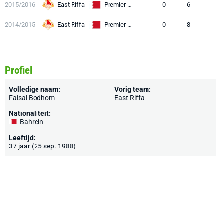
2015/2016
East Riffa
Premier League
0
6
-
2014/2015
East Riffa
Premier League
0
8
-
Profiel
Volledige naam:
Vorig team:
Faisal Bodhom
East Riffa
Nationaliteit:
Bahrein
Leeftijd:
37 jaar (25 sep. 1988)