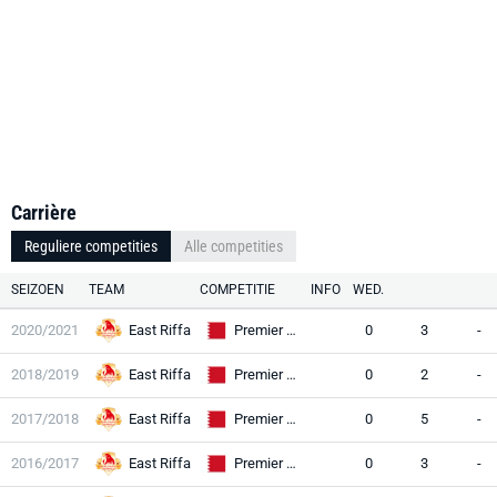
Carrière
Reguliere competities
Alle competities
SEIZOEN
TEAM
COMPETITIE
INFO
WED.
2020/2021
East Riffa
Premier League
0
3
-
2018/2019
East Riffa
Premier League
0
2
-
2017/2018
East Riffa
Premier League
0
5
-
2016/2017
East Riffa
Premier League
0
3
-