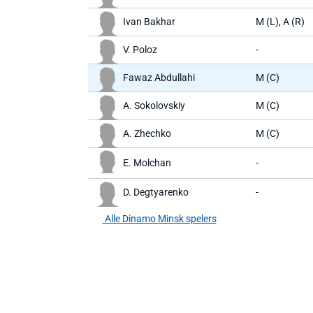
Ivan Bakhar
M (L), A (R)
V. Poloz
-
Fawaz Abdullahi
M (C)
A. Sokolovskiy
M (C)
A. Zhechko
M (C)
E. Molchan
-
D. Degtyarenko
-
Alle Dinamo Minsk spelers