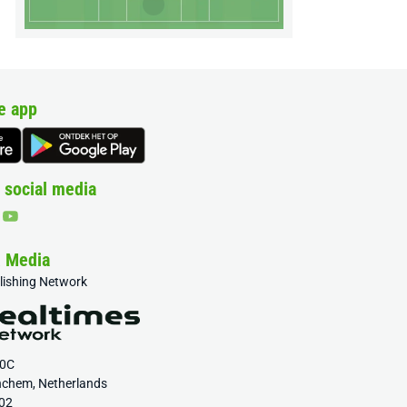
e app
 social media
& Media
blishing Network
20C
nchem, Netherlands
02