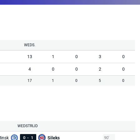
WEDS.
13
1
0
3
0
4
0
0
2
0
17
1
0
5
0
WEDSTRIJD
insk
0
-
1
Sileks
90'