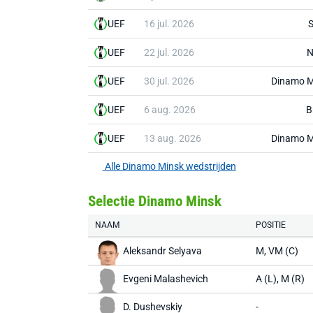
UEF
16 jul. 2026
S
UEF
22 jul. 2026
N
UEF
30 jul. 2026
Dinamo M
UEF
6 aug. 2026
B
UEF
13 aug. 2026
Dinamo M
Alle Dinamo Minsk wedstrijden
Selectie Dinamo Minsk
NAAM
POSITIE
Aleksandr Selyava
M, VM (C)
Evgeni Malashevich
A (L), M (R)
D. Dushevskiy
-