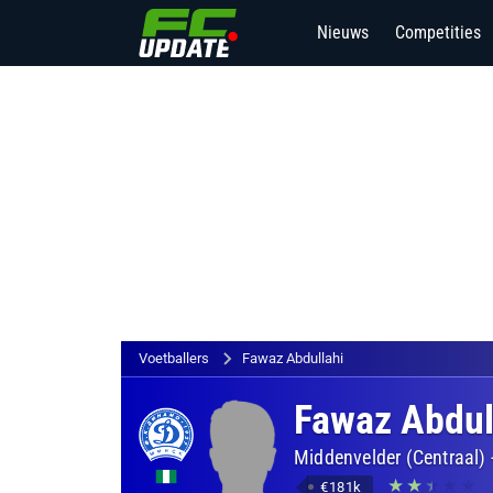
Nieuws
Competities
Voetballers
Fawaz Abdullahi
Fawaz Abdul
Middenvelder (Centraal)
€181k