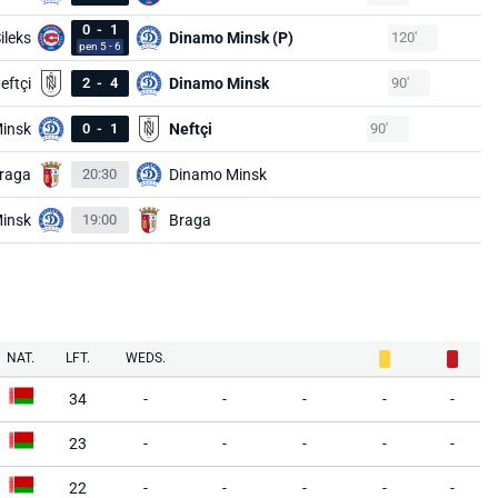
0
-
1
ileks
Dinamo Minsk (P)
120'
pen 5 - 6
eftçi
2
-
4
Dinamo Minsk
90'
insk
0
-
1
Neftçi
90'
raga
20:30
Dinamo Minsk
insk
19:00
Braga
NAT.
LFT.
WEDS.
34
-
-
-
-
-
23
-
-
-
-
-
22
-
-
-
-
-