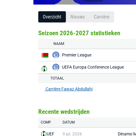
Overzicht
Nieuws
Carrière
Seizoen 2026-2027 statistieken
NAAM
Premier League
UEFA Europa Conference League
TOTAAL
Carrière Fawaz Abdullahi
Recente wedstrijden
COMP.
DATUM
UEF
9 jul. 2026
Dinamo M