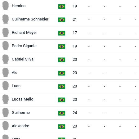
Henrico
19
-
-
-
-
Guilherme Schneider
21
-
-
-
-
Richard Meyer
17
-
-
-
-
Pedro Gigante
19
-
-
-
-
Gabriel Silva
20
-
-
-
-
Ale
23
-
-
-
-
Luan
20
-
-
-
-
Lucas Mello
20
-
-
-
-
Guilherme
24
-
-
-
-
Alexandre
20
-
-
-
-