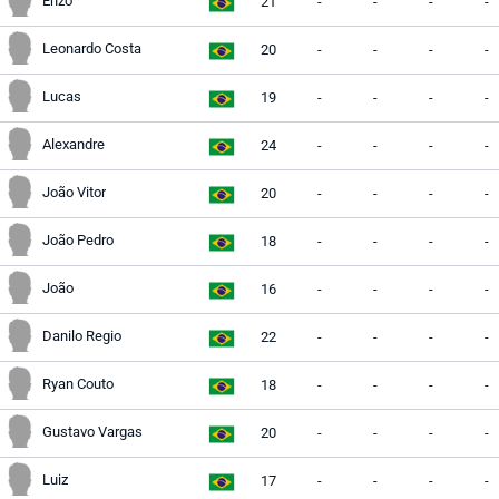
Enzo
21
-
-
-
-
Leonardo Costa
20
-
-
-
-
Lucas
19
-
-
-
-
Alexandre
24
-
-
-
-
João Vitor
20
-
-
-
-
João Pedro
18
-
-
-
-
João
16
-
-
-
-
Danilo Regio
22
-
-
-
-
Ryan Couto
18
-
-
-
-
Gustavo Vargas
20
-
-
-
-
Luiz
17
-
-
-
-