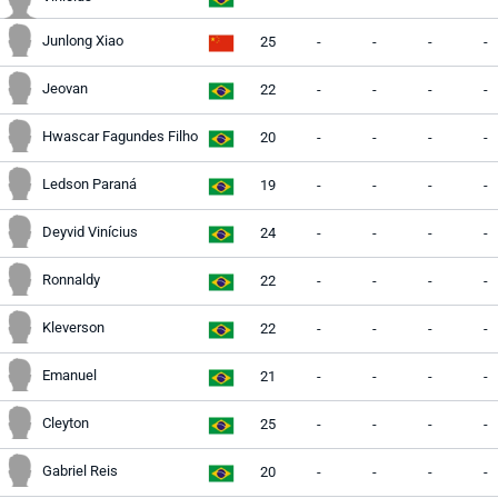
Junlong Xiao
25
-
-
-
-
Jeovan
22
-
-
-
-
Hwascar Fagundes Filho
20
-
-
-
-
Ledson Paraná
19
-
-
-
-
Deyvid Vinícius
24
-
-
-
-
Ronnaldy
22
-
-
-
-
Kleverson
22
-
-
-
-
Emanuel
21
-
-
-
-
Cleyton
25
-
-
-
-
Gabriel Reis
20
-
-
-
-