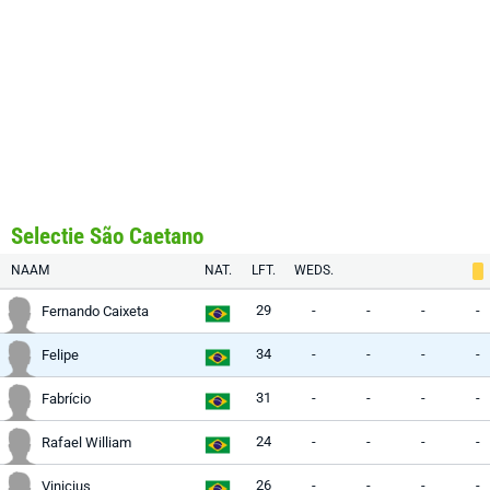
Selectie São Caetano
NAAM
NAT.
LFT.
WEDS.
29
-
-
-
-
Fernando Caixeta
34
-
-
-
-
Felipe
31
-
-
-
-
Fabrício
24
-
-
-
-
Rafael William
26
-
-
-
-
Vinicius