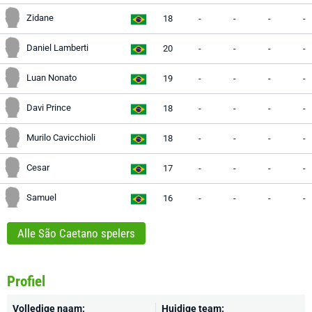
Zidane
18
-
-
-
-
Daniel Lamberti
20
-
-
-
-
Luan Nonato
19
-
-
-
-
Davi Prince
18
-
-
-
-
Murilo Cavicchioli
18
-
-
-
-
Cesar
17
-
-
-
-
Samuel
16
-
-
-
-
Alle São Caetano spelers
Profiel
Volledige naam:
Huidige team: