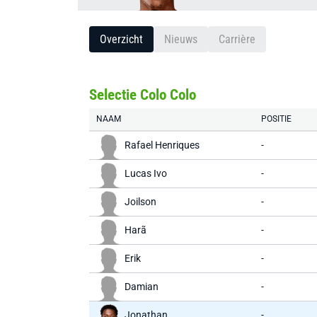
Overzicht
Nieuws
Carrière
Selectie Colo Colo
NAAM
POSITIE
Rafael Henriques
-
Lucas Ivo
-
Joilson
-
Harã
-
Erik
-
Damian
-
Jonathan
-