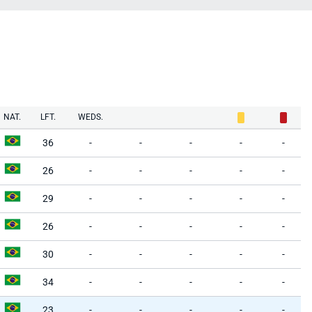
NAT.
LFT.
WEDS.
36
-
-
-
-
-
26
-
-
-
-
-
29
-
-
-
-
-
26
-
-
-
-
-
30
-
-
-
-
-
34
-
-
-
-
-
23
-
-
-
-
-