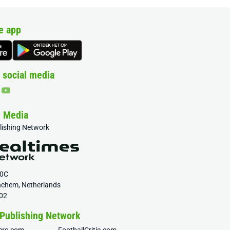
e app
 social media
& Media
blishing Network
20C
nchem, Netherlands
02
 Publishing Network