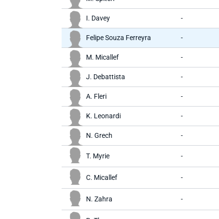
I. Davey
-
Felipe Souza Ferreyra
-
M. Micallef
-
J. Debattista
-
A. Fleri
-
K. Leonardi
-
N. Grech
-
T. Myrie
-
C. Micallef
-
N. Zahra
-