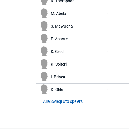
R. Thompson
-
M. Abela
-
S. Mawuena
-
E. Asante
-
S. Grech
-
K. Spiteri
-
I. Brincat
-
K. Okle
-
Alle Swieqi Utd spelers