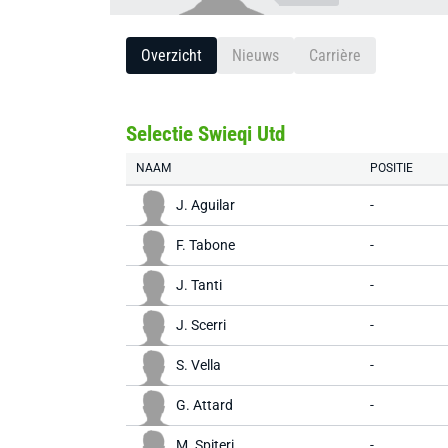
Overzicht
Nieuws
Carrière
Selectie Swieqi Utd
NAAM
POSITIE
J. Aguilar
-
F. Tabone
-
J. Tanti
-
J. Scerri
-
S. Vella
-
G. Attard
-
M. Spiteri
-