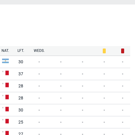
NAT.
LFT.
WEDS.
30
-
-
-
-
-
37
-
-
-
-
-
28
-
-
-
-
-
28
-
-
-
-
-
30
-
-
-
-
-
25
-
-
-
-
-
27
-
-
-
-
-