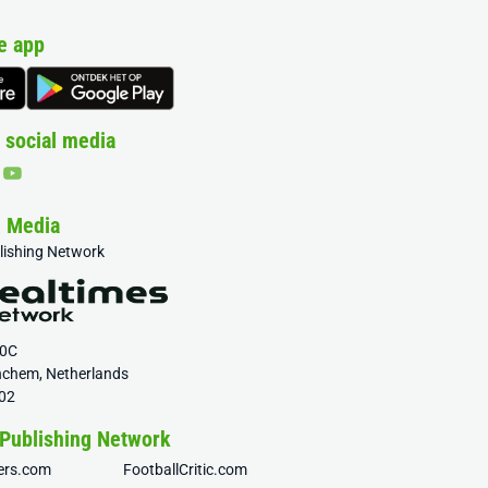
e app
 social media
& Media
blishing Network
20C
nchem, Netherlands
02
 Publishing Network
fers.com
FootballCritic.com