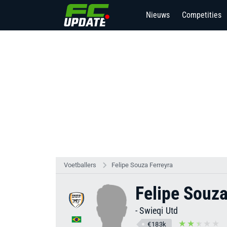
Nieuws
Competities
Voetballers
Felipe Souza Ferreyra
Felipe Souza
-
Swieqi Utd
€183k