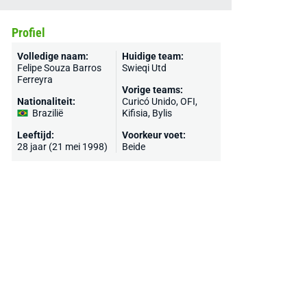
Profiel
Volledige naam:
Huidige team:
Felipe Souza Barros
Swieqi Utd
Ferreyra
Vorige teams:
Nationaliteit:
Curicó Unido,
OFI
,
Brazilië
Kifisia, Bylis
Leeftijd:
Voorkeur voet:
28 jaar (21 mei 1998)
Beide