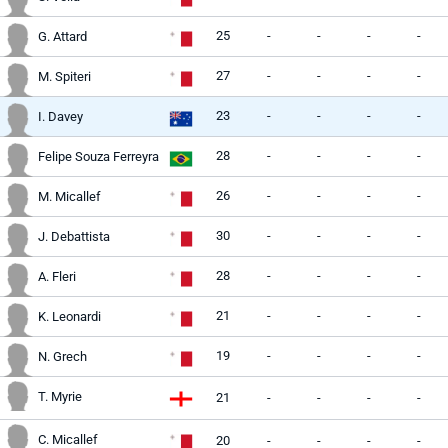
25
-
-
-
-
G. Attard
27
-
-
-
-
M. Spiteri
23
-
-
-
-
I. Davey
28
-
-
-
-
Felipe Souza Ferreyra
26
-
-
-
-
M. Micallef
30
-
-
-
-
J. Debattista
28
-
-
-
-
A. Fleri
21
-
-
-
-
K. Leonardi
19
-
-
-
-
N. Grech
T. Myrie
21
-
-
-
-
C. Micallef
20
-
-
-
-