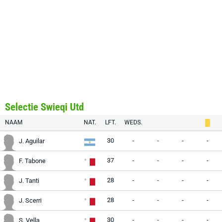
Selectie Swieqi Utd
NAAM
NAT.
LFT.
WEDS.
30
-
-
-
-
J. Aguilar
37
-
-
-
-
F. Tabone
28
-
-
-
-
J. Tanti
28
-
-
-
-
J. Scerri
30
-
-
-
-
S. Vella