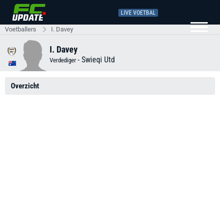
LIVE VOETBAL
Voetballers
I. Davey
I. Davey
-
Swieqi Utd
Verdediger
Overzicht