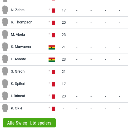
N. Zahra
17
-
-
-
-
R. Thompson
20
-
-
-
-
M. Abela
23
-
-
-
-
S. Mawuena
21
-
-
-
-
E. Asante
23
-
-
-
-
S. Grech
21
-
-
-
-
K. Spiteri
17
-
-
-
-
I. Brincat
20
-
-
-
-
K. Okle
-
-
-
-
-
Alle Swieqi Utd spelers