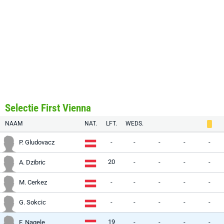
Selectie First Vienna
NAAM
NAT.
LFT.
WEDS.
-
-
-
-
-
P. Gludovacz
20
-
-
-
-
A. Dzibric
-
-
-
-
-
M. Cerkez
-
-
-
-
-
G. Sokcic
19
-
-
-
-
F. Nagele