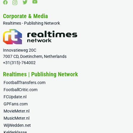
Corporate & Media
Realtimes - Publishing Network
Innovatieweg 20C
7007 CD, Doetinchem, Netherlands
+31(315)-764002
Realtimes | Publishing Network
FootballTransfers.com
FootballCritic.com
FCUpdate.nl
GPFans.com
MovieMeter.nl
MusicMeter.nl
WijWedden.net
Kelderklasse