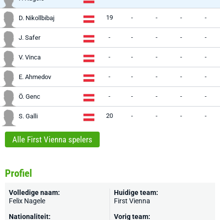
19
-
-
-
-
D. Nikollbibaj
-
-
-
-
-
J. Safer
-
-
-
-
-
V. Vinca
-
-
-
-
-
E. Ahmedov
-
-
-
-
-
Ö. Genc
20
-
-
-
-
S. Galli
Alle First Vienna spelers
Profiel
Volledige naam:
Huidige team:
Felix Nagele
First Vienna
Nationaliteit:
Vorig team: