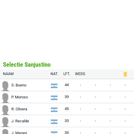
Selectie Sanjustino
NAAM
NAT.
LFT.
WEDS.
44
-
-
-
-
S. Bueno
39
-
-
-
-
P. Moroso
45
-
-
-
-
R. Olivera
33
-
-
-
-
J. Recalde
35
-
-
-
-
J. Marani