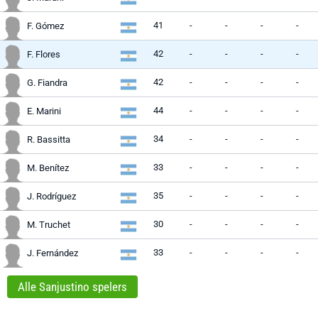
41
-
-
-
-
F. Gómez
42
-
-
-
-
F. Flores
42
-
-
-
-
G. Fiandra
44
-
-
-
-
E. Marini
34
-
-
-
-
R. Bassitta
33
-
-
-
-
M. Benítez
35
-
-
-
-
J. Rodríguez
30
-
-
-
-
M. Truchet
33
-
-
-
-
J. Fernández
Alle Sanjustino spelers