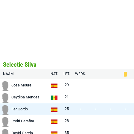
Selectie Silva
NAAM
NAT.
LFT.
WEDS.
29
-
-
-
-
Jose Moure
21
-
-
-
-
Seydiba Mendes
25
-
-
-
-
Fer Gordo
28
-
-
-
-
Rodri Parafita
35
-
-
-
-
David García