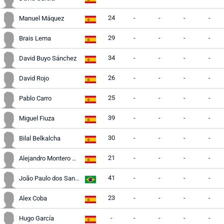
24
-
-
-
-
Manuel Máquez
29
-
-
-
-
Brais Lema
34
-
-
-
-
David Buyo Sánchez
26
-
-
-
-
David Rojo
25
-
-
-
-
Pablo Carro
39
-
-
-
-
Miguel Fiuza
30
-
-
-
-
Bilal Belkalcha
21
-
-
-
-
Alejandro Montero Peteira
41
-
-
-
-
João Paulo dos Santos
23
-
-
-
-
Alex Coba
-
-
-
-
-
Hugo García