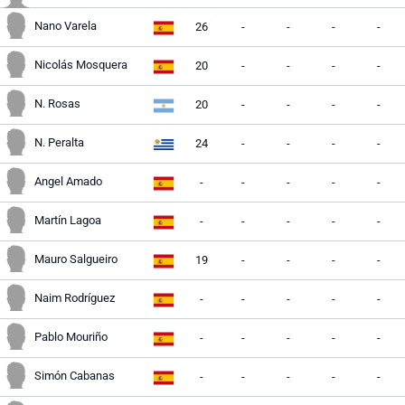
Nano Varela
26
-
-
-
-
Nicolás Mosquera
20
-
-
-
-
N. Rosas
20
-
-
-
-
N. Peralta
24
-
-
-
-
Angel Amado
-
-
-
-
-
Martín Lagoa
-
-
-
-
-
Mauro Salgueiro
19
-
-
-
-
Naim Rodríguez
-
-
-
-
-
Pablo Mouriño
-
-
-
-
-
Simón Cabanas
-
-
-
-
-