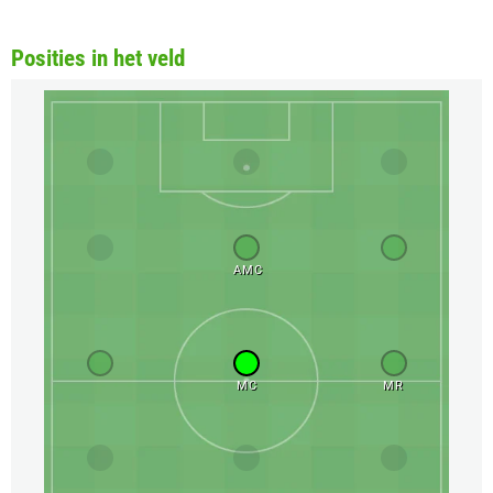
Posities in het veld
AMC
MC
MR