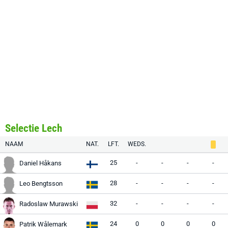
Selectie Lech
NAAM
NAT.
LFT.
WEDS.
25
-
-
-
-
Daniel Håkans
28
-
-
-
-
Leo Bengtsson
32
-
-
-
-
Radoslaw Murawski
24
0
0
0
0
Patrik Wålemark