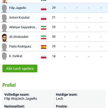
29
-
-
-
-
Filip Jagiello
21
-
-
-
-
Antoni Kozubal
25
-
-
-
-
Allahyar Sayyadmanesh
30
-
-
-
-
Ali Gholizadeh
25
-
-
-
-
Pablo Rodríguez
K. Delikat
18
-
-
-
-
Alle Lech spelers
Profiel
Volledige naam:
Huidige team:
Filip Wojciech Jagiełło
Lech
Nationaliteit:
Positie: