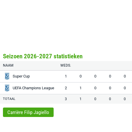
Seizoen 2026-2027 statistieken
NAAM
WEDS.
Super Cup
1
0
0
0
0
UEFA Champions League
2
1
0
0
0
TOTAAL
3
1
0
0
0
Carrière Filip Jagiello