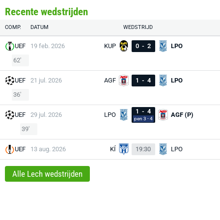
Recente wedstrijden
COMP.
DATUM
WEDSTRIJD
UEF
19 feb. 2026
KUP
0
-
2
LPO
62'
UEF
21 jul. 2026
AGF
1
-
4
LPO
36'
1
-
4
UEF
29 jul. 2026
LPO
AGF (P)
pen 3 - 4
39'
UEF
13 aug. 2026
KÍ
19:30
LPO
Alle Lech wedstrijden