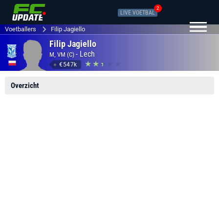
2
LIVE VOETBAL
Voetballers
Filip Jagiello
Filip Jagiello
-
Lech
M, VM (C)
€547k
Overzicht