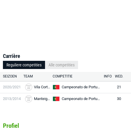
Carrière
Reguliere competities
Alle competities
SEIZOEN
TEAM
COMPETITIE
INFO
WED.
2020/2021
Vila Cortez
Campeonato de Portugal Prio
21
2013/2014
Manteigas
Campeonato de Portugal Prio
30
Profiel