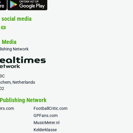
 social media
& Media
blishing Network
20C
nchem, Netherlands
02
 Publishing Network
fers.com
FootballCritic.com
GPFans.com
MusicMeter.nl
Kelderklasse