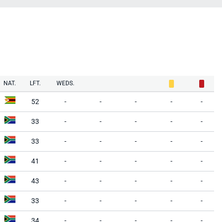
NAT.
LFT.
WEDS.
52
-
-
-
-
-
33
-
-
-
-
-
33
-
-
-
-
-
41
-
-
-
-
-
43
-
-
-
-
-
33
-
-
-
-
-
34
-
-
-
-
-