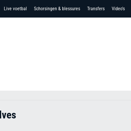
Live voetbal
Schorsingen & blessures
Transfers
Video's
lves