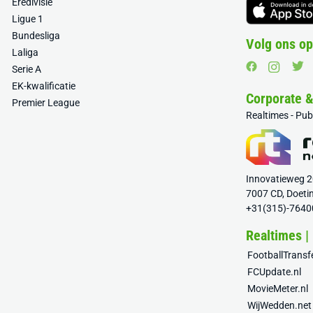
Eredivisie
Ligue 1
Bundesliga
Volg ons op
Laliga
Serie A
EK-kwalificatie
Corporate 
Premier League
Realtimes - Pu
Innovatieweg 
7007 CD, Doeti
+31(315)-7640
Realtimes |
FootballTrans
FCUpdate.nl
MovieMeter.nl
WijWedden.net