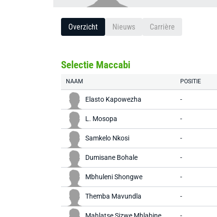
Overzicht
Nieuws
Carrière
Selectie Maccabi
NAAM
POSITIE
Elasto Kapowezha
-
L. Mosopa
-
Samkelo Nkosi
-
Dumisane Bohale
-
Mbhuleni Shongwe
-
Themba Mavundla
-
Mahlatse Sizwe Mhlabine
-