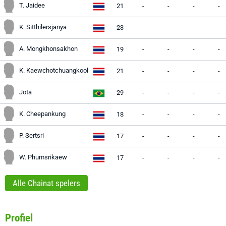
T. Jaidee
21
-
-
-
-
K. Sitthilersjanya
23
-
-
-
-
A. Mongkhonsakhon
19
-
-
-
-
K. Kaewchotchuangkool
21
-
-
-
-
Jota
29
-
-
-
-
K. Cheepankung
18
-
-
-
-
P. Sertsri
17
-
-
-
-
W. Phumsrikaew
17
-
-
-
-
Alle Chainat spelers
Profiel