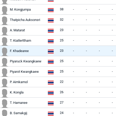
38
-
-
-
-
M. Kongjumpa
32
-
-
-
-
Thatpicha Auksonsri
23
-
-
-
-
A. Matarat
25
-
-
-
-
T. Kiatlerttham
23
-
-
-
-
F. Khadearee
25
-
-
-
-
Piyaruck Kwangkaew
25
-
-
-
-
Piyarot Kwangkaew
22
-
-
-
-
P. Aimkamol
26
-
-
-
-
K. Kongla
27
-
-
-
-
T. Hamanee
24
-
-
-
-
B. Samakgij