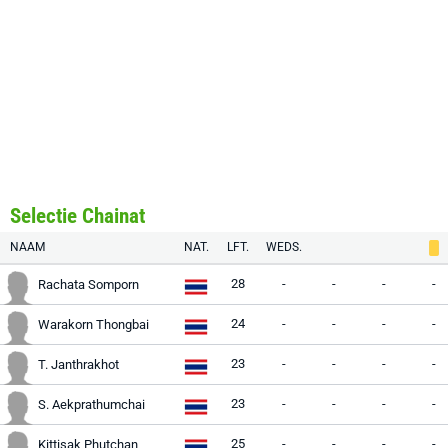
Selectie Chainat
NAAM
NAT.
LFT.
WEDS.
28
-
-
-
-
Rachata Somporn
24
-
-
-
-
Warakorn Thongbai
23
-
-
-
-
T. Janthrakhot
23
-
-
-
-
S. Aekprathumchai
25
-
-
-
-
Kittisak Phutchan