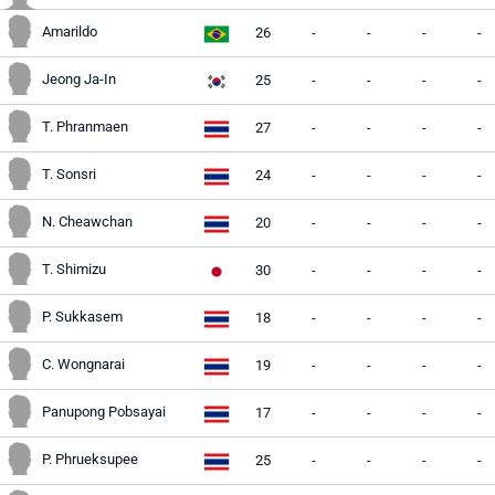
Amarildo
26
-
-
-
-
Jeong Ja-In
25
-
-
-
-
T. Phranmaen
27
-
-
-
-
T. Sonsri
24
-
-
-
-
N. Cheawchan
20
-
-
-
-
T. Shimizu
30
-
-
-
-
P. Sukkasem
18
-
-
-
-
C. Wongnarai
19
-
-
-
-
Panupong Pobsayai
17
-
-
-
-
P. Phrueksupee
25
-
-
-
-