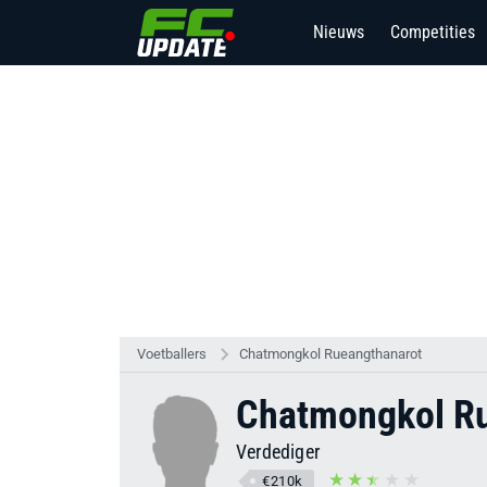
Nieuws
Competities
Voetballers
Chatmongkol Rueangthanarot
Chatmongkol Ru
Verdediger
€210k