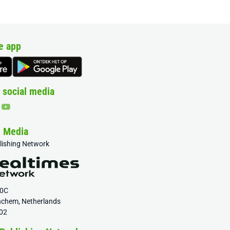
e app
 social media
& Media
blishing Network
20C
nchem, Netherlands
02