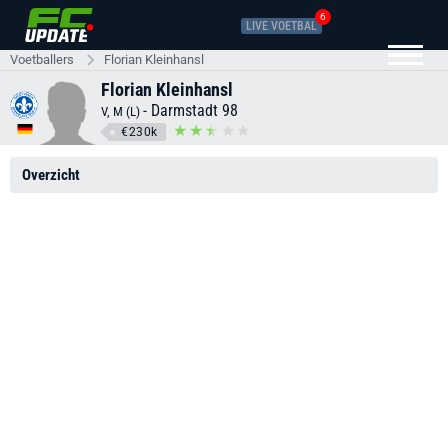
6
LIVE VOETBAL
Voetballers
Florian Kleinhansl
Florian Kleinhansl
-
Darmstadt 98
V, M (L)
€230k
Overzicht