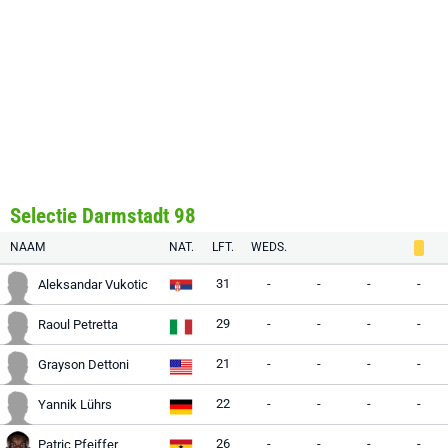
Selectie Darmstadt 98
NAAM
NAT.
LFT.
WEDS.
31
-
-
-
-
Aleksandar Vukotic
29
-
-
-
-
Raoul Petretta
21
-
-
-
-
Grayson Dettoni
22
-
-
-
-
Yannik Lührs
26
-
-
-
-
Patric Pfeiffer