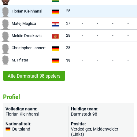
25
-
-
-
-
Florian Kleinhansl
27
-
-
-
-
Matej Maglica
28
-
-
-
-
Meldin Dreskovic
28
-
-
-
-
Christopher Lannert
M. Pfister
19
-
-
-
-
Alle Darmstadt 98 spelers
Profiel
Volledige naam:
Huidige team:
Florian Kleinhansl
Darmstadt 98
Nationaliteit:
Positie:
Duitsland
Verdediger, Middenvelder
(Links)