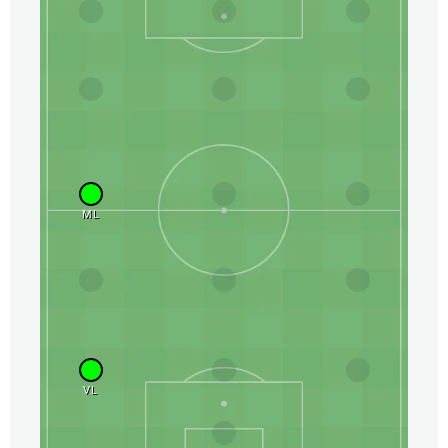
ML
VL