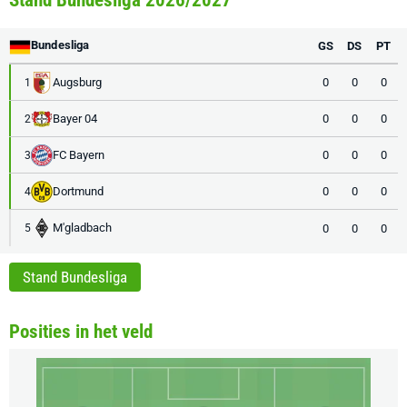
Stand Bundesliga 2026/2027
Bundesliga
GS
DS
PT
Augsburg
0
0
0
1
Bayer 04
0
0
0
2
FC Bayern
0
0
0
3
Dortmund
0
0
0
4
M'gladbach
0
0
0
5
Stand Bundesliga
Posities in het veld