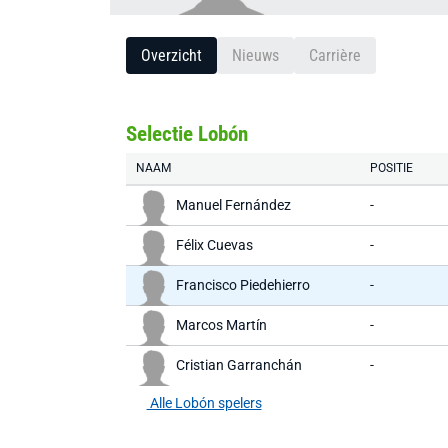
Overzicht
Nieuws
Carrière
Selectie Lobón
NAAM
POSITIE
Manuel Fernández
-
Félix Cuevas
-
Francisco Piedehierro
-
Marcos Martín
-
Cristian Garranchán
-
Alle Lobón spelers