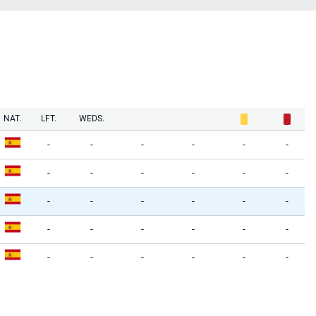
NAT.
LFT.
WEDS.
-
-
-
-
-
-
-
-
-
-
-
-
-
-
-
-
-
-
-
-
-
-
-
-
-
-
-
-
-
-