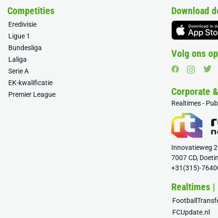
Competities
Download d
Eredivisie
Ligue 1
Bundesliga
Volg ons op
Laliga
Serie A
EK-kwalificatie
Corporate 
Premier League
Realtimes - Pu
Innovatieweg 
7007 CD, Doeti
+31(315)-7640
Realtimes |
FootballTrans
FCUpdate.nl