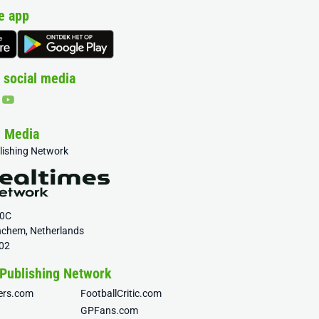
e app
 social media
& Media
blishing Network
20C
nchem, Netherlands
02
 Publishing Network
fers.com
FootballCritic.com
GPFans.com