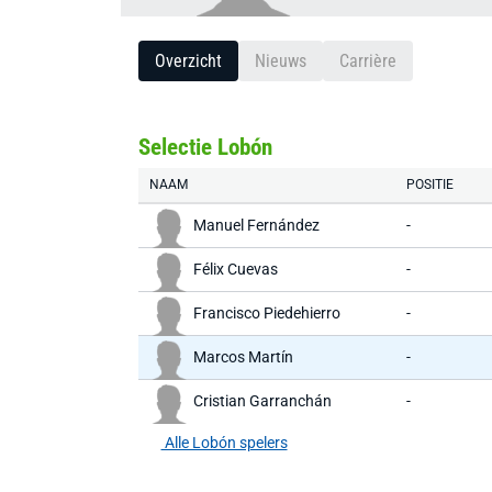
Overzicht
Nieuws
Carrière
Selectie Lobón
NAAM
POSITIE
Manuel Fernández
-
Félix Cuevas
-
Francisco Piedehierro
-
Marcos Martín
-
Cristian Garranchán
-
Alle Lobón spelers