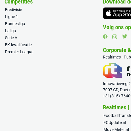
Competities
Download d
Eredivisie
Ligue 1
Bundesliga
Volg ons op
Laliga
Serie A
EK-kwalificatie
Corporate 
Premier League
Realtimes - Pu
Innovatieweg 
7007 CD, Doeti
+31(315)-7640
Realtimes |
FootballTrans
FCUpdate.nl
MovieMeter.nl