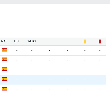
NAT.
LFT.
WEDS.
-
-
-
-
-
-
-
-
-
-
-
-
-
-
-
-
-
-
-
-
-
-
-
-
-
-
-
-
-
-