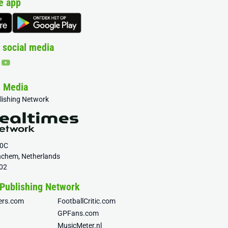
e app
 social media
& Media
blishing Network
20C
nchem, Netherlands
02
 Publishing Network
fers.com
FootballCritic.com
GPFans.com
MusicMeter.nl