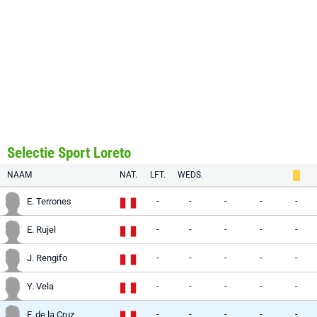
Selectie Sport Loreto
NAAM
NAT.
LFT.
WEDS.
-
-
-
-
-
E. Terrones
-
-
-
-
-
E. Rujel
-
-
-
-
-
J. Rengifo
-
-
-
-
-
Y. Vela
-
-
-
-
-
F. de la Cruz