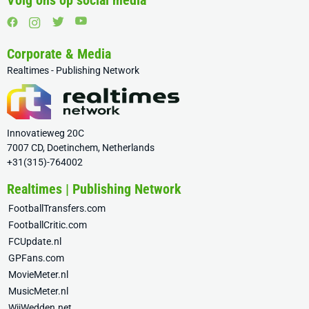
Volg ons op social media
Corporate & Media
Realtimes - Publishing Network
Innovatieweg 20C
7007 CD, Doetinchem, Netherlands
+31(315)-764002
Realtimes | Publishing Network
FootballTransfers.com
FootballCritic.com
FCUpdate.nl
GPFans.com
MovieMeter.nl
MusicMeter.nl
WijWedden.net