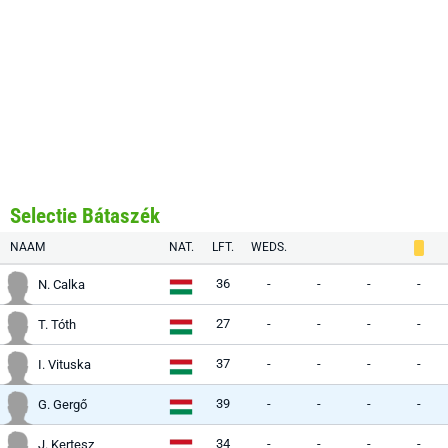
Selectie Bátaszék
NAAM
NAT.
LFT.
WEDS.
36
-
-
-
-
N. Calka
27
-
-
-
-
T. Tóth
37
-
-
-
-
I. Vituska
39
-
-
-
-
G. Gergő
34
-
-
-
-
J. Kertesz