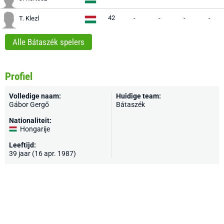
42
-
-
-
-
T. Klezl
Alle Bátaszék spelers
Profiel
Volledige naam:
Huidige team:
Gábor Gergő
Bátaszék
Nationaliteit:
Hongarije
Leeftijd:
39 jaar (16 apr. 1987)