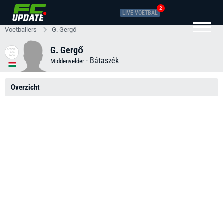
2
LIVE VOETBAL
Voetballers
G. Gergő
G. Gergő
-
Bátaszék
Middenvelder
Overzicht