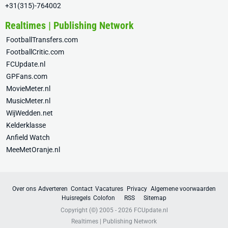
+31(315)-764002
Realtimes | Publishing Network
FootballTransfers.com
FootballCritic.com
FCUpdate.nl
GPFans.com
MovieMeter.nl
MusicMeter.nl
WijWedden.net
Kelderklasse
Anfield Watch
MeeMetOranje.nl
Over ons
Adverteren
Contact
Vacatures
Privacy
Algemene voorwaarden
Huisregels
Colofon
RSS
Sitemap
Copyright (©) 2005 - 2026
FCUpdate.nl
Realtimes | Publishing Network