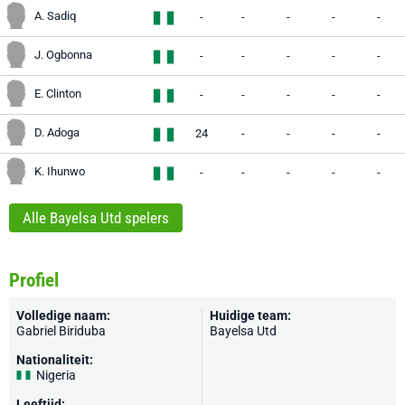
A. Sadiq
-
-
-
-
-
J. Ogbonna
-
-
-
-
-
E. Clinton
-
-
-
-
-
D. Adoga
24
-
-
-
-
K. Ihunwo
-
-
-
-
-
Alle Bayelsa Utd spelers
Profiel
Volledige naam:
Huidige team:
Gabriel Biriduba
Bayelsa Utd
Nationaliteit:
Nigeria
Leeftijd: