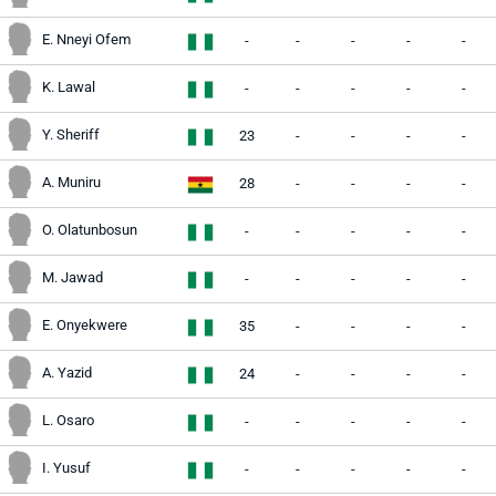
E. Nneyi Ofem
-
-
-
-
-
K. Lawal
-
-
-
-
-
Y. Sheriff
23
-
-
-
-
A. Muniru
28
-
-
-
-
O. Olatunbosun
-
-
-
-
-
M. Jawad
-
-
-
-
-
E. Onyekwere
35
-
-
-
-
A. Yazid
24
-
-
-
-
L. Osaro
-
-
-
-
-
I. Yusuf
-
-
-
-
-