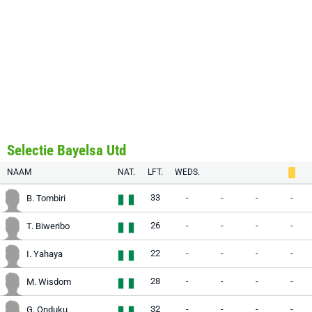
Selectie Bayelsa Utd
NAAM
NAT.
LFT.
WEDS.
33
-
-
-
-
B. Tombiri
26
-
-
-
-
T. Biweribo
22
-
-
-
-
I. Yahaya
28
-
-
-
-
M. Wisdom
32
-
-
-
-
G. Onduku