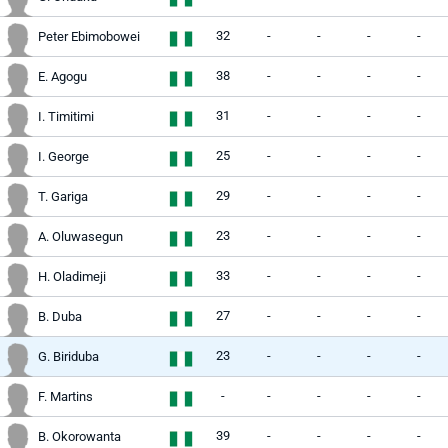
32
-
-
-
-
Peter Ebimobowei
38
-
-
-
-
E. Agogu
31
-
-
-
-
I. Timitimi
25
-
-
-
-
I. George
29
-
-
-
-
T. Gariga
23
-
-
-
-
A. Oluwasegun
33
-
-
-
-
H. Oladimeji
27
-
-
-
-
B. Duba
23
-
-
-
-
G. Biriduba
-
-
-
-
-
F. Martins
39
-
-
-
-
B. Okorowanta