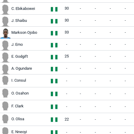
30
-
-
-
-
C. Ebikabowei
30
-
-
-
-
J. Shaibu
33
-
-
-
-
Markson Ojobo
-
-
-
-
-
J. Emo
25
-
-
-
-
E. Godgift
-
-
-
-
-
A. Ogundare
I. Consul
-
-
-
-
-
O. Osahon
-
-
-
-
-
F. Clark
-
-
-
-
-
O. Olisa
22
-
-
-
-
E. Nneoyi
-
-
-
-
-