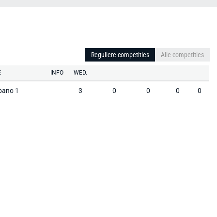
Reguliere competities
Alle competities
E
INFO
WED.
pano 1
3
0
0
0
0