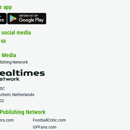
e app
 social media
& Media
blishing Network
20C
nchem, Netherlands
02
 Publishing Network
fers.com
FootballCritic.com
GPFans.com