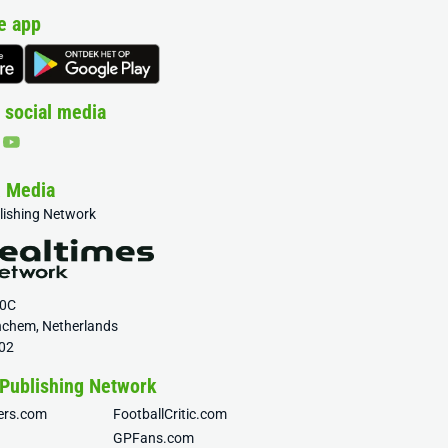
e app
 social media
& Media
blishing Network
20C
nchem, Netherlands
02
 Publishing Network
fers.com
FootballCritic.com
GPFans.com