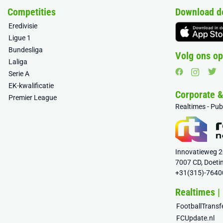
Competities
Download d
Eredivisie
Ligue 1
Bundesliga
Volg ons op
Laliga
Serie A
EK-kwalificatie
Corporate 
Premier League
Realtimes - Pu
Innovatieweg 
7007 CD, Doeti
+31(315)-7640
Realtimes |
FootballTrans
FCUpdate.nl