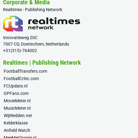
Corporate & Media
Realtimes - Publishing Network
Innovatieweg 20C
7007 CD, Doetinchem, Netherlands
+31(315)-764002
Realtimes | Publishing Network
FootballTransfers.com
FootballCritic.com
FCUpdate.nl
GPFans.com
MovieMeter.nl
MusicMeter.nl
WijWedden.net
Kelderklasse
Anfield Watch
MeeMetOranje.nl