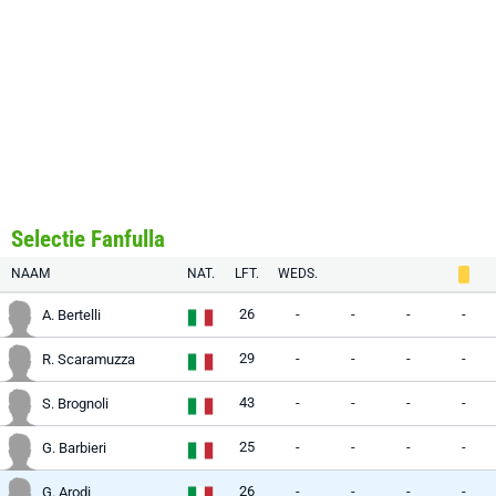
Selectie Fanfulla
NAAM
NAT.
LFT.
WEDS.
26
-
-
-
-
A. Bertelli
29
-
-
-
-
R. Scaramuzza
43
-
-
-
-
S. Brognoli
25
-
-
-
-
G. Barbieri
26
-
-
-
-
G. Arodi