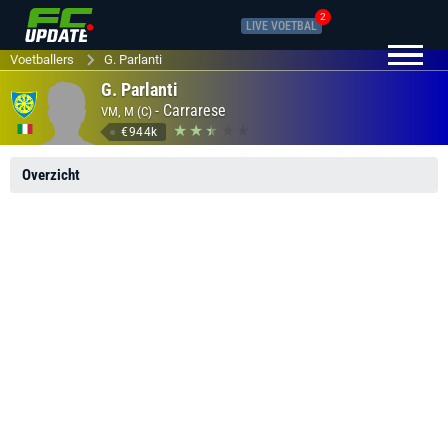
2
LIVE VOETBAL
Voetballers
G. Parlanti
G. Parlanti
-
Carrarese
VM, M (C)
€944k
Overzicht