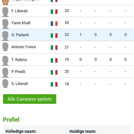
23
-
-
-
-
F. Liberati
20
-
-
-
-
Yanis Khafi
22
1
0
0
0
G. Parlanti
Antonio Troise
21
-
-
-
-
19
0
0
0
0
T. Rubino
20
-
-
-
-
P. Pinelli
S. Liberali
18
-
-
-
-
Alle Carrarese spelers
Profiel
Volledige naam:
Huidige team: