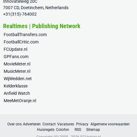
Innovatieweg 20C
7007 CD, Doetinchem, Netherlands
+31(315)-764002
Realtimes | Publishing Network
FootballTransfers.com
FootballCritic.com
FCUpdate.nl
GPFans.com
MovieMeter.nl
MusicMeter.nl
WijWedden.net
Kelderklasse
Anfield Watch
MeeMetOranje.nl
Over ons
Adverteren
Contact
Vacatures
Privacy
Algemene voorwaarden
Huisregels
Colofon
RSS
Sitemap