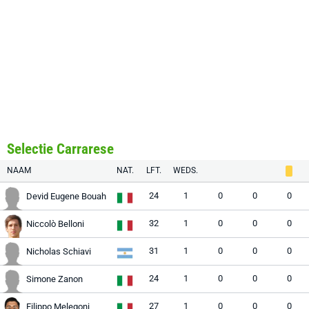
Selectie Carrarese
NAAM
NAT.
LFT.
WEDS.
24
1
0
0
0
Devid Eugene Bouah
32
1
0
0
0
Niccolò Belloni
31
1
0
0
0
Nicholas Schiavi
24
1
0
0
0
Simone Zanon
27
1
0
0
0
Filippo Melegoni