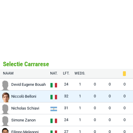
Selectie Carrarese
NAAM
NAT.
LFT.
WEDS.
24
1
0
0
0
Devid Eugene Bouah
32
1
0
0
0
Niccolò Belloni
31
1
0
0
0
Nicholas Schiavi
24
1
0
0
0
Simone Zanon
27
1
0
0
0
Filippo Melegoni