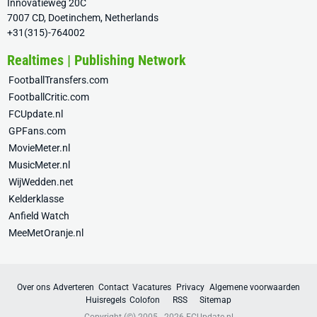
Innovatieweg 20C
7007 CD, Doetinchem, Netherlands
+31(315)-764002
Realtimes | Publishing Network
FootballTransfers.com
FootballCritic.com
FCUpdate.nl
GPFans.com
MovieMeter.nl
MusicMeter.nl
WijWedden.net
Kelderklasse
Anfield Watch
MeeMetOranje.nl
Over ons
Adverteren
Contact
Vacatures
Privacy
Algemene voorwaarden
Huisregels
Colofon
RSS
Sitemap