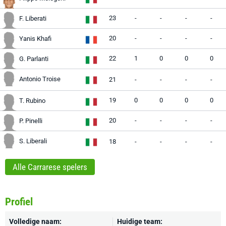
23
-
-
-
-
F. Liberati
20
-
-
-
-
Yanis Khafi
22
1
0
0
0
G. Parlanti
Antonio Troise
21
-
-
-
-
19
0
0
0
0
T. Rubino
20
-
-
-
-
P. Pinelli
S. Liberali
18
-
-
-
-
Alle Carrarese spelers
Profiel
Volledige naam:
Huidige team: