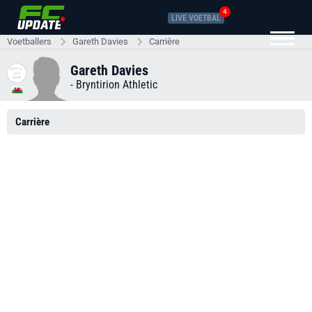
4
LIVE VOETBAL
Voetballers
Gareth Davies
Carrière
Gareth Davies
-
Bryntirion Athletic
Carrière