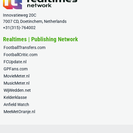
Innovatieweg 20C
7007 CD, Doetinchem, Netherlands
+31(315)-764002
Realtimes | Publishing Network
FootballTransfers.com
FootballCritic.com
FCUpdate.nl
GPFans.com
MovieMeter.nl
MusicMeter.nl
WijWedden.net
Kelderklasse
Anfield Watch
MeeMetOranje.nl