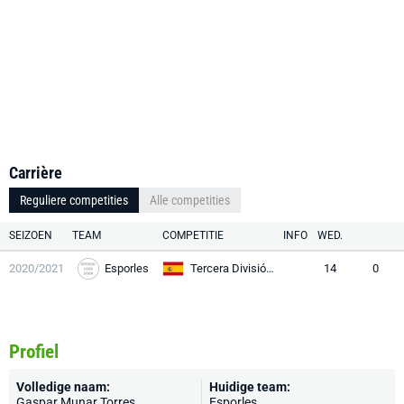
Carrière
Reguliere competities
Alle competities
SEIZOEN
TEAM
COMPETITIE
INFO
WED.
2020/2021
Esporles
Tercera División RFEF
14
0
Profiel
Volledige naam:
Huidige team:
Gaspar Munar Torres
Esporles