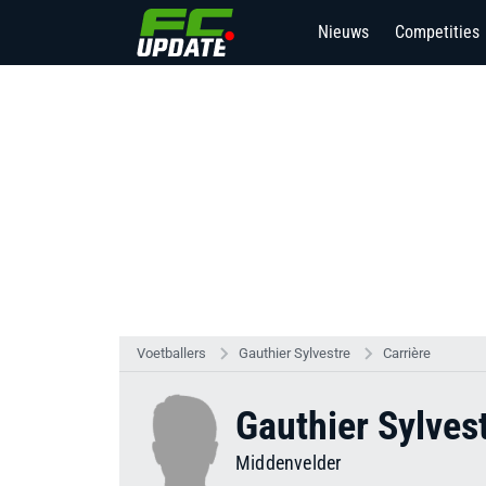
Nieuws
Competities
2
Voetballers
Gauthier Sylvestre
Carrière
Gauthier Sylves
Middenvelder