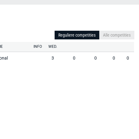
Reguliere competities
Alle competities
IE
INFO
WED.
onal
3
0
0
0
0