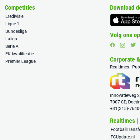
Competities
Download d
Eredivisie
Ligue 1
Bundesliga
Volg ons op
Laliga
Serie A
EK-kwalificatie
Corporate 
Premier League
Realtimes - Pu
Innovatieweg 
7007 CD, Doeti
+31(315)-7640
Realtimes |
FootballTrans
FCUpdate.nl