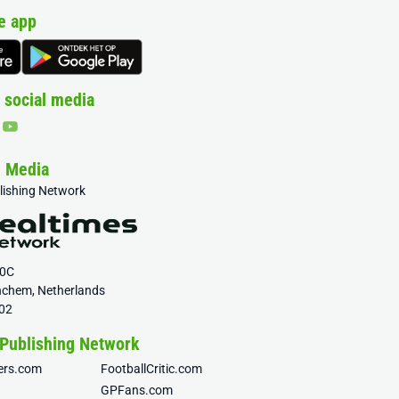
e app
 social media
& Media
blishing Network
20C
nchem, Netherlands
02
 Publishing Network
fers.com
FootballCritic.com
GPFans.com