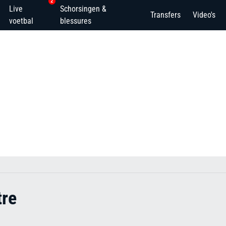
2
Live
Schorsingen &
Transfers
Video's
voetbal
blessures
tre