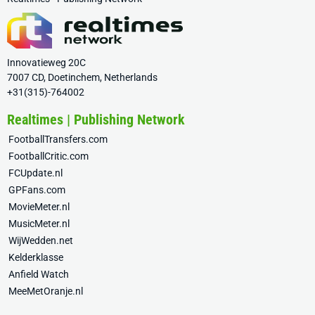
Innovatieweg 20C
7007 CD, Doetinchem, Netherlands
+31(315)-764002
Realtimes | Publishing Network
FootballTransfers.com
FootballCritic.com
FCUpdate.nl
GPFans.com
MovieMeter.nl
MusicMeter.nl
WijWedden.net
Kelderklasse
Anfield Watch
MeeMetOranje.nl