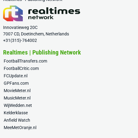
Innovatieweg 20C
7007 CD, Doetinchem, Netherlands
+31(315)-764002
Realtimes | Publishing Network
FootballTransfers.com
FootballCritic.com
FCUpdate.nl
GPFans.com
MovieMeter.nl
MusicMeter.nl
WijWedden.net
Kelderklasse
Anfield Watch
MeeMetOranje.nl