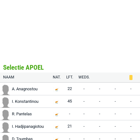
Selectie APOEL
NAAM
NAT.
LFT.
WEDS.
22
-
-
-
-
A. Anagnostou
45
-
-
-
-
I. Konstantinou
-
-
-
-
-
R. Pantelas
21
-
-
-
-
I. Hadjipanagiotou
-
-
-
-
-
D. Toumbas