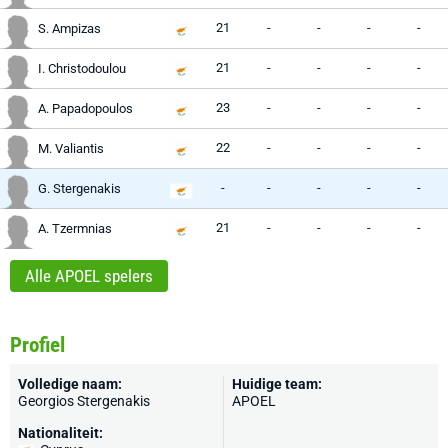
21
-
-
-
-
S. Ampizas
21
-
-
-
-
I. Christodoulou
23
-
-
-
-
A. Papadopoulos
22
-
-
-
-
M. Valiantis
-
-
-
-
-
G. Stergenakis
21
-
-
-
-
A. Tzermnias
Alle APOEL spelers
Profiel
Volledige naam:
Huidige team:
Georgios Stergenakis
APOEL
Nationaliteit: