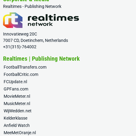
Realtimes - Publishing Network
Innovatieweg 20C
7007 CD, Doetinchem, Netherlands
+31(315)-764002
Realtimes | Publishing Network
FootballTransfers.com
FootballCritic.com
FCUpdate.nl
GPFans.com
MovieMeter.nl
MusicMeter.nl
WijWedden.net
Kelderklasse
Anfield Watch
MeeMetOranje.nl