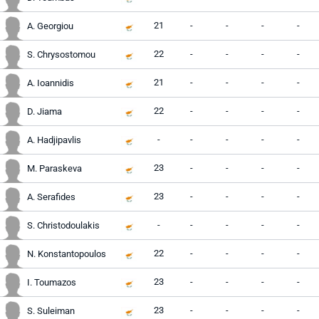
21
-
-
-
-
A. Georgiou
22
-
-
-
-
S. Chrysostomou
21
-
-
-
-
A. Ioannidis
22
-
-
-
-
D. Jiama
-
-
-
-
-
A. Hadjipavlis
23
-
-
-
-
M. Paraskeva
23
-
-
-
-
A. Serafides
-
-
-
-
-
S. Christodoulakis
22
-
-
-
-
N. Konstantopoulos
23
-
-
-
-
I. Toumazos
23
-
-
-
-
S. Suleiman