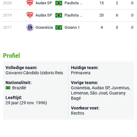
2020
Audax SP
Paulista A2
15
2
0
2019
Audax SP
Paulista A3
20
6
0
2017
Goianésia
Goiano 1
4
0
0
Profiel
Volledige naam:
Huidige team:
Giovanni Cândido Izidorio Reis
Primavera
Nationaliteit:
Vorige teams:
Brazilië
Goianésia, Audax SP, Juventus,
Lemense, São José, Guarany
Leeftijd:
Bagé
29 jaar (29 nov. 1996)
Voorkeur voet:
Rechts