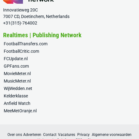
Innovatieweg 20C
7007 CD, Doetinchem, Netherlands
+31(315)-764002
Realtimes | Publishing Network
FootballTransfers.com
FootballCritic.com
FCUpdate.nl
GPFans.com
MovieMeter.nl
MusicMeter.nl
WijWedden.net
Kelderklasse
Anfield Watch
MeeMetOranje.nl
Over ons
Adverteren
Contact
Vacatures
Privacy
Algemene voorwaarden