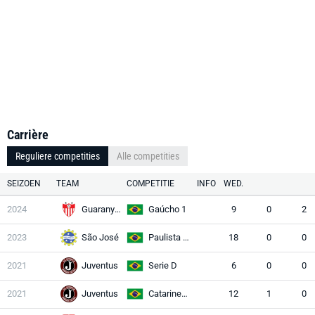
Carrière
Reguliere competities
Alle competities
SEIZOEN
TEAM
COMPETITIE
INFO
WED.
2024
Guarany Bagé
Gaúcho 1
9
0
2
2023
São José
Paulista A3
18
0
0
2021
Juventus
Serie D
6
0
0
2021
Juventus
Catarinense 1
12
1
0