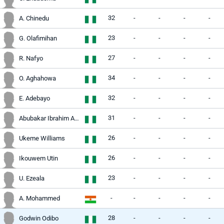
32
-
-
-
-
A. Chinedu
23
-
-
-
-
G. Olafimihan
27
-
-
-
-
R. Nafyo
34
-
-
-
-
O. Aghahowa
32
-
-
-
-
E. Adebayo
31
-
-
-
-
Abubakar Ibrahim Aliyu
26
-
-
-
-
Ukeme Williams
26
-
-
-
-
Ikouwem Utin
23
-
-
-
-
U. Ezeala
-
-
-
-
-
A. Mohammed
28
-
-
-
-
Godwin Odibo