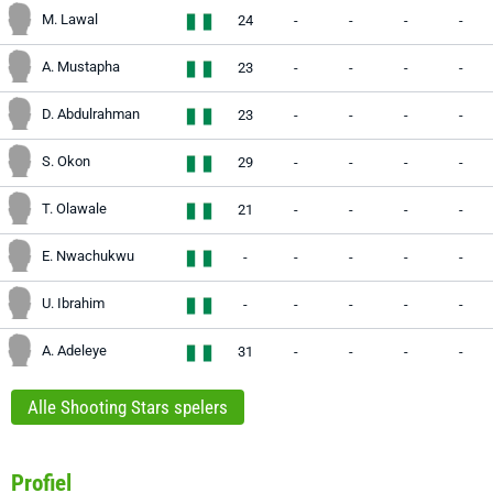
M. Lawal
24
-
-
-
-
A. Mustapha
23
-
-
-
-
D. Abdulrahman
23
-
-
-
-
S. Okon
29
-
-
-
-
T. Olawale
21
-
-
-
-
E. Nwachukwu
-
-
-
-
-
U. Ibrahim
-
-
-
-
-
A. Adeleye
31
-
-
-
-
Alle Shooting Stars spelers
Profiel