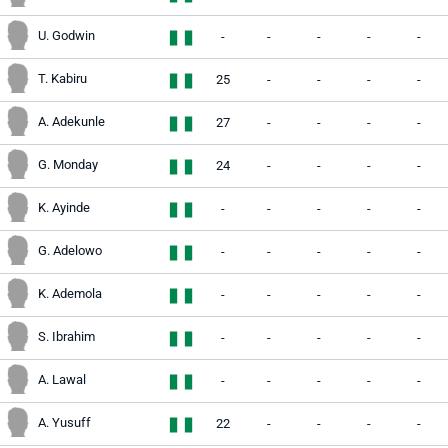
U. Godwin
-
-
-
-
-
T. Kabiru
25
-
-
-
-
A. Adekunle
27
-
-
-
-
G. Monday
24
-
-
-
-
K. Ayinde
-
-
-
-
-
G. Adelowo
-
-
-
-
-
K. Ademola
-
-
-
-
-
S. Ibrahim
-
-
-
-
-
A. Lawal
-
-
-
-
-
A. Yusuff
22
-
-
-
-