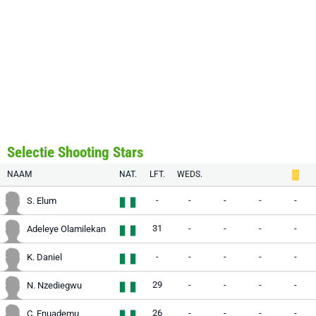
Selectie Shooting Stars
NAAM
NAT.
LFT.
WEDS.
-
-
-
-
-
S. Elum
31
-
-
-
-
Adeleye Olamilekan
-
-
-
-
-
K. Daniel
29
-
-
-
-
N. Nzediegwu
26
-
-
-
-
C. Enuademu