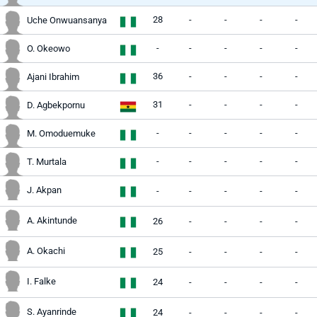
28
-
-
-
-
Uche Onwuansanya
-
-
-
-
-
O. Okeowo
36
-
-
-
-
Ajani Ibrahim
31
-
-
-
-
D. Agbekpornu
-
-
-
-
-
M. Omoduemuke
-
-
-
-
-
T. Murtala
J. Akpan
-
-
-
-
-
A. Akintunde
26
-
-
-
-
A. Okachi
25
-
-
-
-
I. Falke
24
-
-
-
-
S. Ayanrinde
24
-
-
-
-