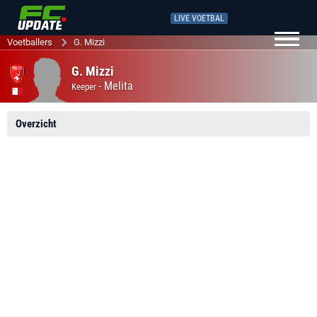
LIVE VOETBAL
Voetballers
G. Mizzi
G. Mizzi
-
Melita
Keeper
Overzicht