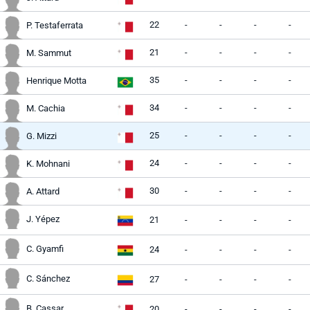
22
-
-
-
-
P. Testaferrata
21
-
-
-
-
M. Sammut
35
-
-
-
-
Henrique Motta
34
-
-
-
-
M. Cachia
25
-
-
-
-
G. Mizzi
24
-
-
-
-
K. Mohnani
30
-
-
-
-
A. Attard
J. Yépez
21
-
-
-
-
C. Gyamfi
24
-
-
-
-
C. Sánchez
27
-
-
-
-
B. Cassar
20
-
-
-
-