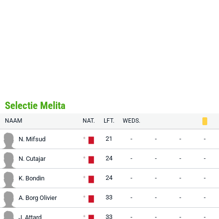
Selectie Melita
NAAM
NAT.
LFT.
WEDS.
21
-
-
-
-
N. Mifsud
24
-
-
-
-
N. Cutajar
24
-
-
-
-
K. Bondin
33
-
-
-
-
A. Borg Olivier
33
-
-
-
-
J. Attard