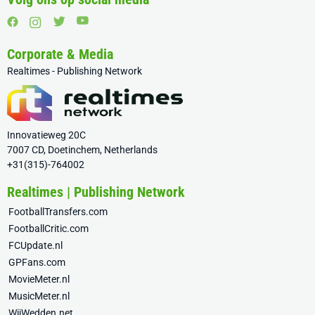
Corporate & Media
Realtimes - Publishing Network
Innovatieweg 20C
7007 CD, Doetinchem, Netherlands
+31(315)-764002
Realtimes | Publishing Network
FootballTransfers.com
FootballCritic.com
FCUpdate.nl
GPFans.com
MovieMeter.nl
MusicMeter.nl
WijWedden.net