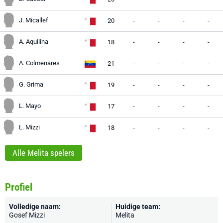
J. Micallef
20
-
-
-
-
A. Aquilina
18
-
-
-
-
A. Colmenares
21
-
-
-
-
G. Grima
19
-
-
-
-
L. Mayo
17
-
-
-
-
L. Mizzi
18
-
-
-
-
Alle Melita spelers
Profiel
Volledige naam:
Huidige team:
Gosef Mizzi
Melita